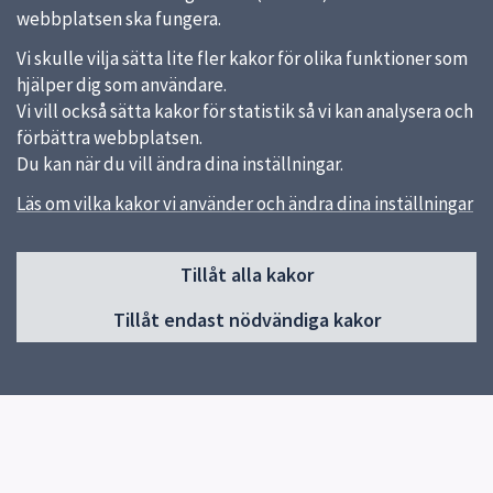
webbplatsen ska fungera.
Vi skulle vilja sätta lite fler kakor för olika funktioner som
hjälper dig som användare.
Vi vill också sätta kakor för statistik så vi kan analysera och
förbättra webbplatsen.
Du kan när du vill ändra dina inställningar.
Läs om vilka kakor vi använder och ändra dina inställningar
Sidfot
Tillåt alla kakor
Huvudmeny
Tillåt endast nödvändiga kakor
Start
Om förskolan
Verksamhet & pedagogik
Kontakt
Jobba hos oss
Tillgänglighetsredogörelse